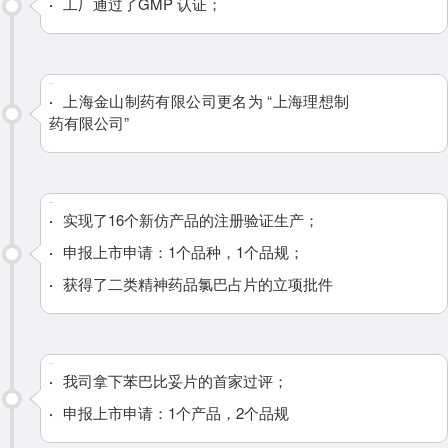
·
工厂通过了GMP 认证；
2020
·
上海金山制药有限公司更名为 “上海理想制
药有限公司”
2021
·
实现了16个新仿产品的注册验证生产；
·
申报上市申请：1个品种，1个品规；
·
获得了二类精神药品氯巴占片的立项批件
2022
·
我司拿下苯巴比妥片的首家过评；
·
申报上市申请：1个产品，2个品规