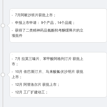
2023
·
7月阿哌沙班片获批上市；
·
申报上市申请： 9个产品，14个品规；
·
获得了二类精神药品氨酚羟考酮缓释片的立
项批件
2024
·
7月 拉莫三嗪片、苯甲酸阿格列汀片 获批上
市；
·
10月 依巴斯汀片、马来酸氟伏沙明片 获批
上市；
·
12月 阿替洛尔片 获批上市；
·
12月 工厂扩建动工；
·
申报上市申请： 12个品种，15个品规